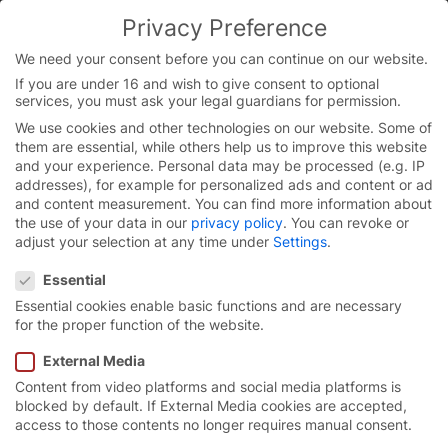
Privacy Preference
You are currently on the Chinese website.
Switch to the English version.
We need your consent before you can continue on our website.
If you are under 16 and wish to give consent to optional
Continue
Skip
services, you must ask your legal guardians for permission.
to
We use cookies and other technologies on our website. Some of
content
them are essential, while others help us to improve this website
and your experience.
Personal data may be processed (e.g. IP
addresses), for example for personalized ads and content or ad
and content measurement.
You can find more information about
the use of your data in our
privacy policy
.
You can revoke or
adjust your selection at any time under
Settings
.
Privacy Preference
Essential
Essential cookies enable basic functions and are necessary
for the proper function of the website.
External Media
Content from video platforms and social media platforms is
®
EFA-STR
Flex
涡轮快速卷
blocked by default. If External Media cookies are accepted,
access to those contents no longer requires manual consent.