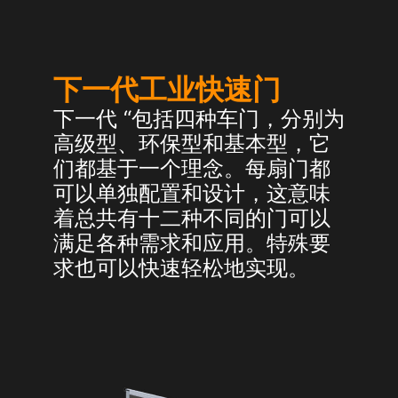
the use of your data in our
privacy policy
.
Here you will find an overview of all cookies used. You can give
your consent to whole categories or display further information
and select certain cookies.
下一代工业快速门
Accept all
Save
下一代 “包括四种车门，分别为
高级型、环保型和基本型，它
Accept only essential cookies
们都基于一个理念。每扇门都
Back
可以单独配置和设计，这意味
Privacy Preference
Essential (1)
着总共有十二种不同的门可以
满足各种需求和应用。特殊要
Essential cookies enable basic functions and are necessary for the
proper function of the website.
求也可以快速轻松地实现。
Show Cookie Information
Ext
External Media (2)
Content from video platforms and social media platforms is blocked by
default. If External Media cookies are accepted, access to those
contents no longer requires manual consent.