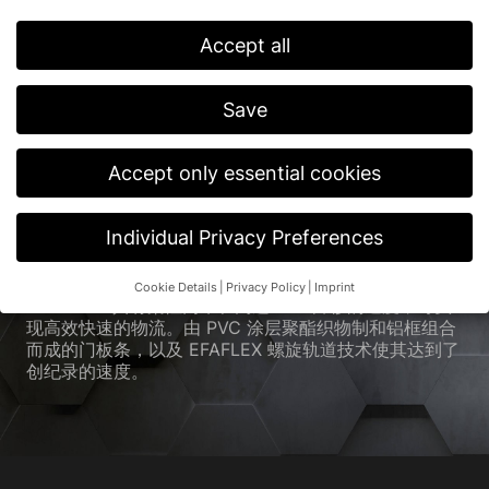
帘门
Accept all
Save
世界上垂直
Accept only essential cookies
提升速度最快的门。
Individual Privacy Preferences
Cookie Details
Privacy Policy
Imprint
®
EFA-STR
具有柔性门帘和高达 4.0 米/秒的速度，可实
Privacy Preference
现高效快速的物流。由 PVC 涂层聚酯织物制和铝框组合
If you are under 16 and wish to give consent to optional
而成的门板条，以及 EFAFLEX 螺旋轨道技术使其达到了
services, you must ask your legal guardians for permission.
创纪录的速度。
We use cookies and other technologies on our website. Some of
them are essential, while others help us to improve this website
and your experience.
Personal data may be processed (e.g. IP
addresses), for example for personalized ads and content or ad
and content measurement.
You can find more information about