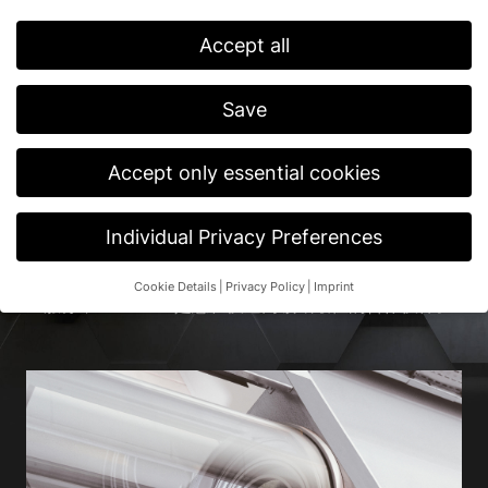
保持最高性能水平，这是 EFAFLEX 一贯的传统：40 多
Accept all
年以来，我们的快速工业门创新设计始终能满足功能性、
可靠性和质量方面的最高要求。我们使用优质零部件，其
中大部分都是由我们自己研发和生产。选择 EFAFLEX 快
Save
速门意味着您买到了能快速给您带来回报的高质量。随着
螺旋卷门的成功研发，EFAFLEX 在全球范围内凭借技术
革新，重塑并引领整个行业。
Accept only essential cookies
无论是螺旋卷门、卷帘门还是折叠门，无论是洁净室专用
门还是机械保护门，EFAFLEX 都为德国的优质快速门树
Individual Privacy Preferences
立了标准。这就是我们能确保您的快速门具有使用寿命
长、低磨损和持续低运行成本的原因——摈除一切杂念，
专注产品质量。加上我们在维护、维修和检修方面的高质
Cookie Details
Privacy Policy
Imprint
量服务，EFAFLEX 是您在快速门领域最佳的合作伙伴。
Privacy Preference
If you are under 16 and wish to give consent to optional
services, you must ask your legal guardians for permission.
We use cookies and other technologies on our website. Some of
them are essential, while others help us to improve this website
and your experience.
Personal data may be processed (e.g. IP
addresses), for example for personalized ads and content or ad
and content measurement.
You can find more information about