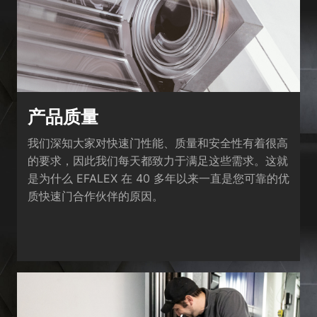
the use of your data in our
privacy policy
.
Here you will find an overview of all cookies used. You can give
your consent to whole categories or display further information
and select certain cookies.
Accept all
Save
Accept only essential cookies
产品质量
Back
我们深知大家对快速门性能、质量和安全性有着很高
Privacy Preference
的要求，因此我们每天都致力于满足这些需求。这就
Essential (1)
是为什么 EFALEX 在 40 多年以来一直是您可靠的优
Essential cookies enable basic functions and are necessary for the
质快速门合作伙伴的原因。
proper function of the website.
Show Cookie Information
Ext
External Media (2)
Content from video platforms and social media platforms is blocked by
default. If External Media cookies are accepted, access to those
contents no longer requires manual consent.