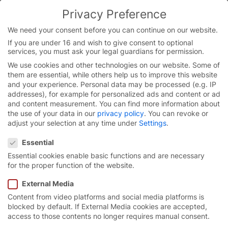
Skip
Privacy Preference
to
You are currently on the Chinese website.
content
Switch to the English version.
We need your consent before you can continue on our website.
If you are under 16 and wish to give consent to optional
Continue
services, you must ask your legal guardians for permission.
We use cookies and other technologies on our website. Some of
them are essential, while others help us to improve this website
and your experience.
Personal data may be processed (e.g. IP
addresses), for example for personalized ads and content or ad
and content measurement.
You can find more information about
the use of your data in our
privacy policy
.
You can revoke or
adjust your selection at any time under
Settings
.
Privacy Preference
Essential
Essential cookies enable basic functions and are necessary
for the proper function of the website.
首页
/
公司
/
质量
External Media
Content from video platforms and social media platforms is
blocked by default. If External Media cookies are accepted,
市场领导者的优质快速门。
access to those contents no longer requires manual consent.