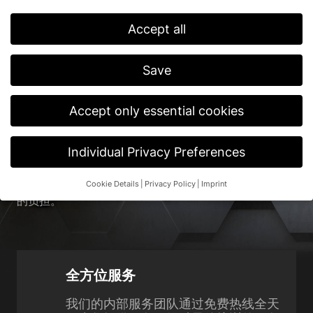
Accept all
首页
/
用户
/
设备经理
Save
高效工业门和全面服务。
Accept only essential cookies
您需要获得与各类服务问题相关的专业咨询吗？或者需要
Individual Privacy Preferences
定期提醒您维护节点？都没问题！我们的服务网络遍布全
球，无论何时都在您身边，需要时可迅速到达现场。此
Cookie Details
Privacy Policy
Imprint
外，我们的产品还具有巧妙的细节设计，减轻您日常工作
Privacy Preference
的负担。
If you are under 16 and wish to give consent to optional
services, you must ask your legal guardians for permission.
We use cookies and other technologies on our website. Some of
them are essential, while others help us to improve this website
全方位服务
and your experience.
Personal data may be processed (e.g. IP
addresses), for example for personalized ads and content or ad
我们的内部服务团队通过免费热线全天
and content measurement.
You can find more information about