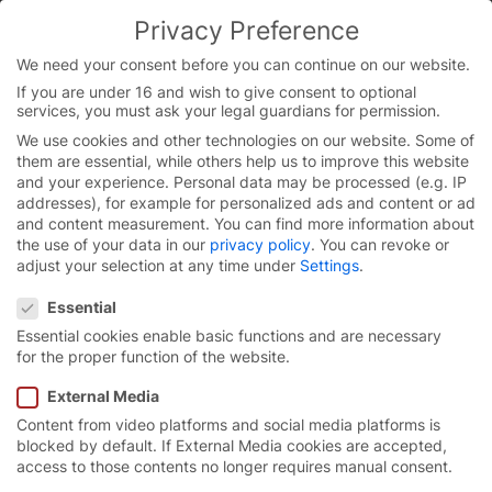
Skip
Privacy Preference
to
You are currently on the Chinese website.
content
Switch to the English version.
We need your consent before you can continue on our website.
If you are under 16 and wish to give consent to optional
Continue
services, you must ask your legal guardians for permission.
We use cookies and other technologies on our website. Some of
them are essential, while others help us to improve this website
and your experience.
Personal data may be processed (e.g. IP
addresses), for example for personalized ads and content or ad
and content measurement.
You can find more information about
the use of your data in our
privacy policy
.
You can revoke or
adjust your selection at any time under
Settings
.
Privacy Preference
Essential
Essential cookies enable basic functions and are necessary
for the proper function of the website.
External Media
Content from video platforms and social media platforms is
为设备管理人员
提供高品质
blocked by default. If External Media cookies are accepted,
access to those contents no longer requires manual consent.
的工业门。