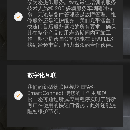
候为您提供服务。经过最佳培训的服务
the use of your data in our
privacy policy
.
技术人员和 200 多辆服务车辆随时待
Here you will find an overview of all cookies used. You can give
your consent to whole categories or display further information
命。无论是备件管理还是故障管理、维
and select certain cookies.
修服务还是维护服务，我们几乎涵盖了
快速门售后服务领域的所有要求，确保
Accept all
Save
其在整个产品使用寿命期间内可靠工
作！即使是跨国公司也能在 EFAFLEX
找到经验丰富、能力出众的合作伙伴。
Accept only essential cookies
Back
Privacy Preference
Essential (1)
数字化互联
Essential cookies enable basic functions and are necessary for the
proper function of the website.
我们的新型物联网模块 EFA®-
Show Cookie Information
SmartConnect 使您的工作更加轻
松：您可通过所属应用程序实时了解所
Ext
External Media (2)
有正在使用的快速门情况，此外还能提
醒您维护节点。
Content from video platforms and social media platforms is blocked by
default. If External Media cookies are accepted, access to those
contents no longer requires manual consent.